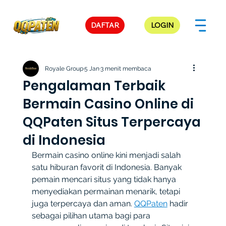
LOGIN
DAFTAR
Royale Group
5 Jan
3 menit membaca
Pengalaman Terbaik
Bermain Casino Online di
QQPaten Situs Terpercaya
di Indonesia
Bermain casino online kini menjadi salah 
satu hiburan favorit di Indonesia. Banyak 
pemain mencari situs yang tidak hanya 
menyediakan permainan menarik, tetapi 
juga terpercaya dan aman. 
QQPaten
 hadir 
sebagai pilihan utama bagi para 