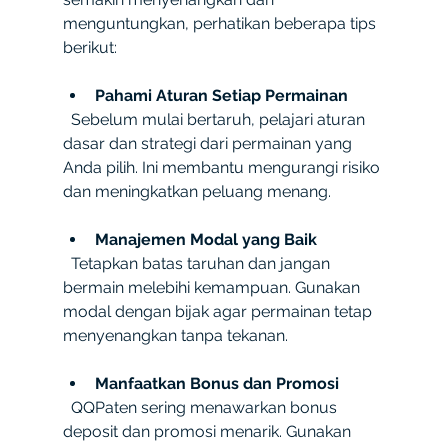
menguntungkan, perhatikan beberapa tips 
berikut:
Pahami Aturan Setiap Permainan
  Sebelum mulai bertaruh, pelajari aturan 
dasar dan strategi dari permainan yang 
Anda pilih. Ini membantu mengurangi risiko 
dan meningkatkan peluang menang.
Manajemen Modal yang Baik
  Tetapkan batas taruhan dan jangan 
bermain melebihi kemampuan. Gunakan 
modal dengan bijak agar permainan tetap 
menyenangkan tanpa tekanan.
Manfaatkan Bonus dan Promosi
  QQPaten sering menawarkan bonus 
deposit dan promosi menarik. Gunakan 