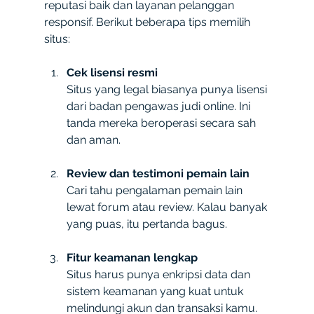
reputasi baik dan layanan pelanggan 
responsif. Berikut beberapa tips memilih 
situs:
Cek lisensi resmi
Situs yang legal biasanya punya lisensi 
dari badan pengawas judi online. Ini 
tanda mereka beroperasi secara sah 
dan aman.
Review dan testimoni pemain lain
Cari tahu pengalaman pemain lain 
lewat forum atau review. Kalau banyak 
yang puas, itu pertanda bagus.
Fitur keamanan lengkap
Situs harus punya enkripsi data dan 
sistem keamanan yang kuat untuk 
melindungi akun dan transaksi kamu.