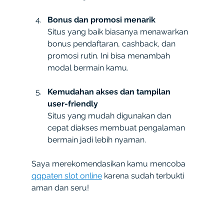
Bonus dan promosi menarik
Situs yang baik biasanya menawarkan 
bonus pendaftaran, cashback, dan 
promosi rutin. Ini bisa menambah 
modal bermain kamu.
Kemudahan akses dan tampilan 
user-friendly
Situs yang mudah digunakan dan 
cepat diakses membuat pengalaman 
bermain jadi lebih nyaman.
Saya merekomendasikan kamu mencoba 
qqpaten slot online
 karena sudah terbukti 
aman dan seru!