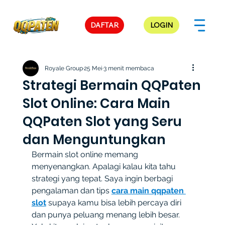
LOGIN
DAFTAR
Royale Group
25 Mei
3 menit membaca
Strategi Bermain QQPaten
Slot Online: Cara Main
QQPaten Slot yang Seru
dan Menguntungkan
Bermain slot online memang 
menyenangkan. Apalagi kalau kita tahu 
strategi yang tepat. Saya ingin berbagi 
pengalaman dan tips 
cara main qqpaten 
slot
 supaya kamu bisa lebih percaya diri 
dan punya peluang menang lebih besar. 