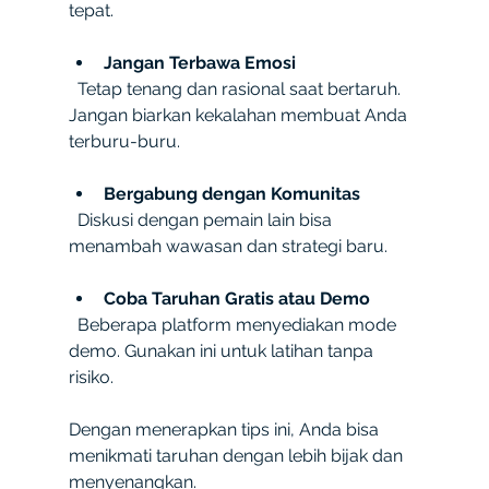
tepat.
Jangan Terbawa Emosi
  Tetap tenang dan rasional saat bertaruh. 
Jangan biarkan kekalahan membuat Anda 
terburu-buru.
Bergabung dengan Komunitas
  Diskusi dengan pemain lain bisa 
menambah wawasan dan strategi baru.
Coba Taruhan Gratis atau Demo
  Beberapa platform menyediakan mode 
demo. Gunakan ini untuk latihan tanpa 
risiko.
Dengan menerapkan tips ini, Anda bisa 
menikmati taruhan dengan lebih bijak dan 
menyenangkan.