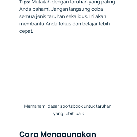
Tips:
 Mulailah dengan taruhan yang paling 
Anda pahami. Jangan langsung coba 
semua jenis taruhan sekaligus. Ini akan 
membantu Anda fokus dan belajar lebih 
cepat.
Memahami dasar sportsbook untuk taruhan 
yang lebih baik
Cara Menggunakan 