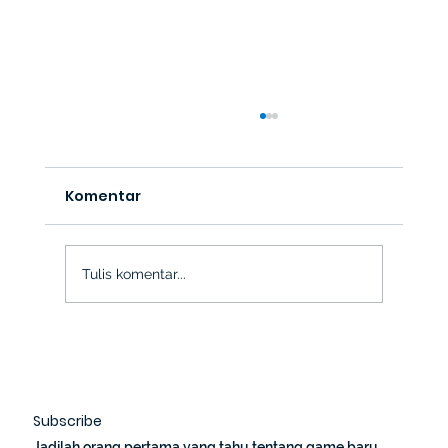
Komentar
Tulis komentar...
Strategi Ampuh Bermain Slot
Fastspin untuk Menang Maksimal
Subscribe
Jadilah orang pertama yang tahu tentang game baru,