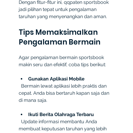
Dengan fitur-fitur ini, qqpaten sportsbook 
jadi pilihan tepat untuk pengalaman 
taruhan yang menyenangkan dan aman.
Tips Memaksimalkan 
Pengalaman Bermain
Agar pengalaman bermain sportsbook 
makin seru dan efektif, coba tips berikut:
Gunakan Aplikasi Mobile
  Bermain lewat aplikasi lebih praktis dan 
cepat. Anda bisa bertaruh kapan saja dan 
di mana saja.
Ikuti Berita Olahraga Terbaru
  Update informasi membantu Anda 
membuat keputusan taruhan yang lebih 