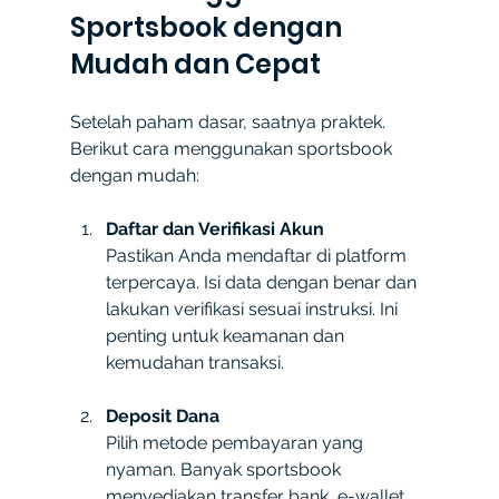
Sportsbook dengan 
Mudah dan Cepat
Setelah paham dasar, saatnya praktek. 
Berikut cara menggunakan sportsbook 
dengan mudah:
Daftar dan Verifikasi Akun
Pastikan Anda mendaftar di platform 
terpercaya. Isi data dengan benar dan 
lakukan verifikasi sesuai instruksi. Ini 
penting untuk keamanan dan 
kemudahan transaksi.
Deposit Dana
Pilih metode pembayaran yang 
nyaman. Banyak sportsbook 
menyediakan transfer bank, e-wallet, 