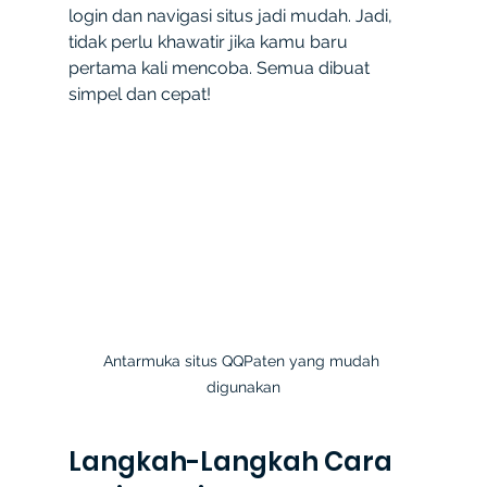
login dan navigasi situs jadi mudah. Jadi, 
tidak perlu khawatir jika kamu baru 
pertama kali mencoba. Semua dibuat 
simpel dan cepat!
Antarmuka situs QQPaten yang mudah 
digunakan
Langkah-Langkah Cara 