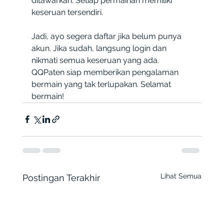
ditawarkan. Setiap permainan memiliki 
keseruan tersendiri. 
Jadi, ayo segera daftar jika belum punya 
akun. Jika sudah, langsung login dan 
nikmati semua keseruan yang ada. 
QQPaten siap memberikan pengalaman 
bermain yang tak terlupakan. Selamat 
bermain!
Lihat Semua
Postingan Terakhir