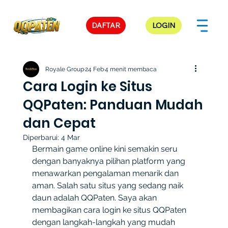
LOGIN
DAFTAR
Royale Group
24 Feb
4 menit membaca
Cara Login ke Situs
QQPaten: Panduan Mudah
dan Cepat
Diperbarui:
4 Mar
Bermain game online kini semakin seru 
dengan banyaknya pilihan platform yang 
menawarkan pengalaman menarik dan 
aman. Salah satu situs yang sedang naik 
daun adalah QQPaten. Saya akan 
membagikan cara login ke situs QQPaten 
dengan langkah-langkah yang mudah 