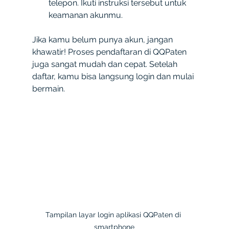
telepon. Ikuti instruksi tersebut untuk 
keamanan akunmu.
Jika kamu belum punya akun, jangan 
khawatir! Proses pendaftaran di QQPaten 
juga sangat mudah dan cepat. Setelah 
daftar, kamu bisa langsung login dan mulai 
bermain.
Tampilan layar login aplikasi QQPaten di 
smartphone