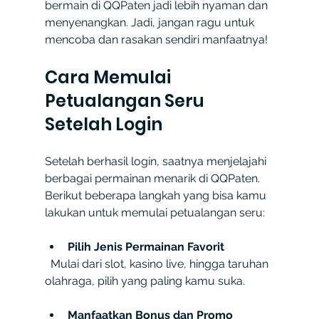
bermain di QQPaten jadi lebih nyaman dan 
menyenangkan. Jadi, jangan ragu untuk 
mencoba dan rasakan sendiri manfaatnya!
Cara Memulai 
Petualangan Seru 
Setelah Login
Setelah berhasil login, saatnya menjelajahi 
berbagai permainan menarik di QQPaten. 
Berikut beberapa langkah yang bisa kamu 
lakukan untuk memulai petualangan seru:
Pilih Jenis Permainan Favorit
  Mulai dari slot, kasino live, hingga taruhan 
olahraga, pilih yang paling kamu suka.
Manfaatkan Bonus dan Promo