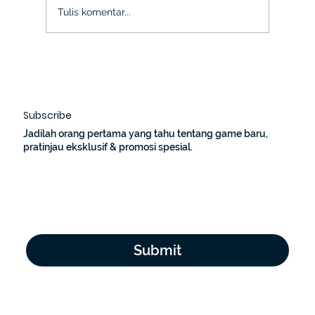
Tulis komentar...
Situs Slot Gacor: Cara Menemukan
dan Memaksimalkan Keseruan
Bermain
Subscribe
Jadilah orang pertama yang tahu tentang game baru,
pratinjau eksklusif & promosi spesial.
Email Address
*
Yes, subscribe me to your newsletter.
*
Submit