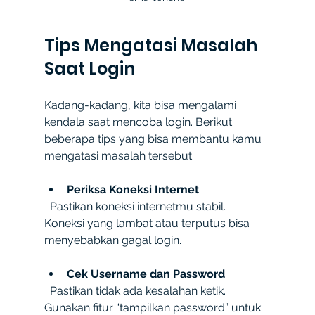
Tips Mengatasi Masalah 
Saat Login
Kadang-kadang, kita bisa mengalami 
kendala saat mencoba login. Berikut 
beberapa tips yang bisa membantu kamu 
mengatasi masalah tersebut:
Periksa Koneksi Internet
  Pastikan koneksi internetmu stabil. 
Koneksi yang lambat atau terputus bisa 
menyebabkan gagal login.
Cek Username dan Password
  Pastikan tidak ada kesalahan ketik. 
Gunakan fitur “tampilkan password” untuk 