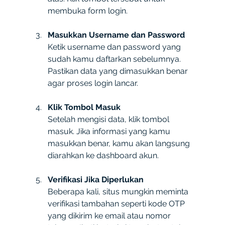
membuka form login.
Masukkan Username dan Password
Ketik username dan password yang 
sudah kamu daftarkan sebelumnya. 
Pastikan data yang dimasukkan benar 
agar proses login lancar.
Klik Tombol Masuk
Setelah mengisi data, klik tombol 
masuk. Jika informasi yang kamu 
masukkan benar, kamu akan langsung 
diarahkan ke dashboard akun.
Verifikasi Jika Diperlukan
Beberapa kali, situs mungkin meminta 
verifikasi tambahan seperti kode OTP 
yang dikirim ke email atau nomor 