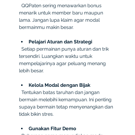
  QQPaten sering menawarkan bonus 
menarik untuk member baru maupun 
lama. Jangan lupa klaim agar modal 
bermainmu makin besar.
Pelajari Aturan dan Strategi
  Setiap permainan punya aturan dan trik 
tersendiri. Luangkan waktu untuk 
mempelajarinya agar peluang menang 
lebih besar.
Kelola Modal dengan Bijak
  Tentukan batas taruhan dan jangan 
bermain melebihi kemampuan. Ini penting 
supaya bermain tetap menyenangkan dan 
tidak bikin stres.
Gunakan Fitur Demo