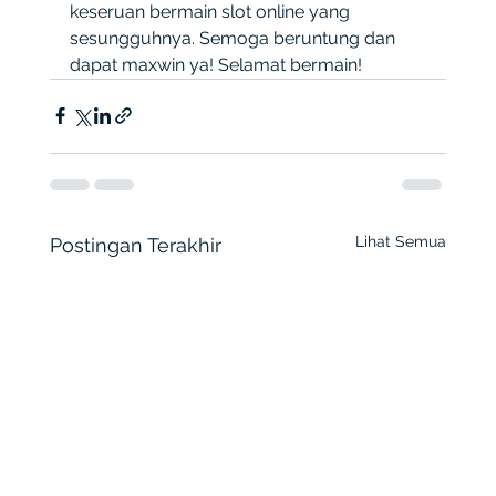
keseruan bermain slot online yang 
sesungguhnya. Semoga beruntung dan 
dapat maxwin ya! Selamat bermain!
Lihat Semua
Postingan Terakhir