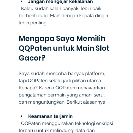
Jangan mengejar kekalahan
  Kalau sudah kalah banyak, lebih baik 
berhenti dulu. Main dengan kepala dingin 
lebih penting.
Mengapa Saya Memilih 
QQPaten untuk Main Slot 
Gacor?
Saya sudah mencoba banyak platform, 
tapi QQPaten selalu jadi pilihan utama. 
Kenapa? Karena QQPaten menawarkan 
pengalaman bermain yang aman, seru, 
dan menguntungkan. Berikut alasannya:
Keamanan terjamin
  QQPaten menggunakan teknologi enkripsi 
terbaru untuk melindungi data dan 