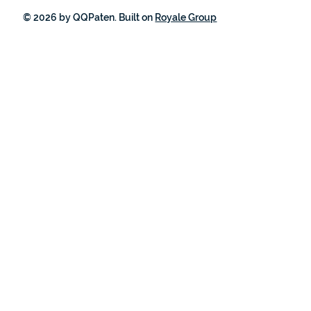
© 2026 by QQPaten. Built on
Royale Group