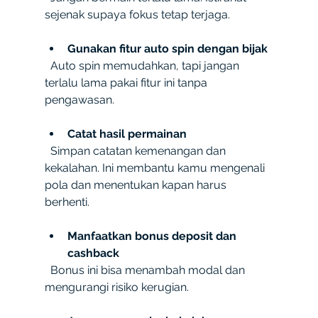
sejenak supaya fokus tetap terjaga.
Gunakan fitur auto spin dengan bijak
  Auto spin memudahkan, tapi jangan 
terlalu lama pakai fitur ini tanpa 
pengawasan.
Catat hasil permainan
  Simpan catatan kemenangan dan 
kekalahan. Ini membantu kamu mengenali 
pola dan menentukan kapan harus 
berhenti.
Manfaatkan bonus deposit dan 
cashback
  Bonus ini bisa menambah modal dan 
mengurangi risiko kerugian.