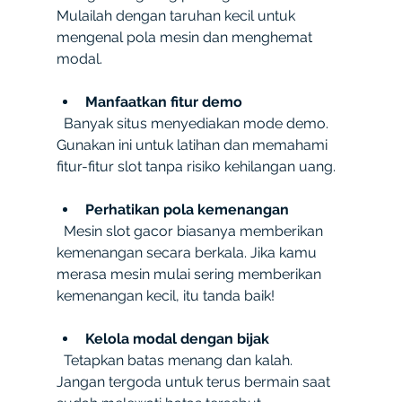
Mulailah dengan taruhan kecil untuk 
mengenal pola mesin dan menghemat 
modal.
Manfaatkan fitur demo
  Banyak situs menyediakan mode demo. 
Gunakan ini untuk latihan dan memahami 
fitur-fitur slot tanpa risiko kehilangan uang.
Perhatikan pola kemenangan
  Mesin slot gacor biasanya memberikan 
kemenangan secara berkala. Jika kamu 
merasa mesin mulai sering memberikan 
kemenangan kecil, itu tanda baik!
Kelola modal dengan bijak
  Tetapkan batas menang dan kalah. 
Jangan tergoda untuk terus bermain saat 