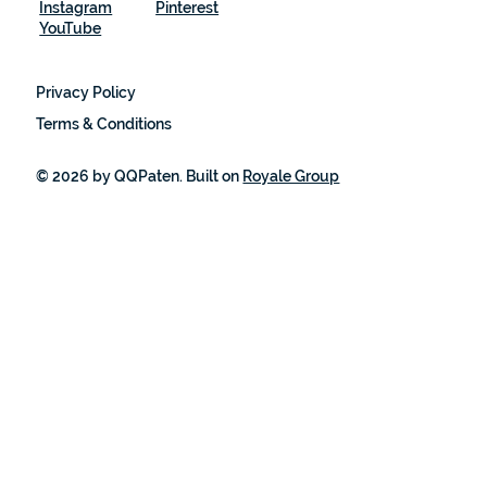
Instagram
Pinterest
YouTube
Privacy Policy
Terms & Conditions
© 2026 by QQPaten. Built on
Royale Group