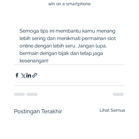
win on a smartphone
Semoga tips ini membantu kamu menang 
lebih sering dan menikmati permainan slot 
online dengan lebih seru. Jangan lupa, 
bermain dengan bijak dan tetap jaga 
kesenangan!
Lihat Semua
Postingan Terakhir