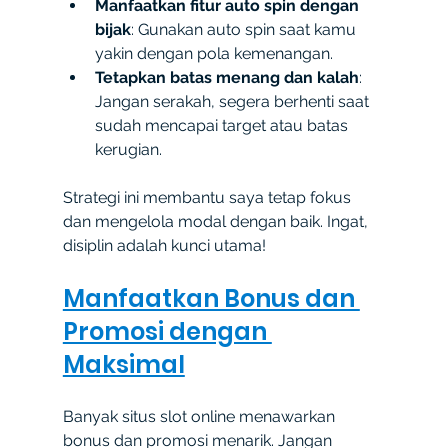
Manfaatkan fitur auto spin dengan 
bijak
: Gunakan auto spin saat kamu 
yakin dengan pola kemenangan.
Tetapkan batas menang dan kalah
: 
Jangan serakah, segera berhenti saat 
sudah mencapai target atau batas 
kerugian.
Strategi ini membantu saya tetap fokus 
dan mengelola modal dengan baik. Ingat, 
disiplin adalah kunci utama!
Manfaatkan Bonus dan 
Promosi dengan 
Maksimal
Banyak situs slot online menawarkan 
bonus dan promosi menarik. Jangan 