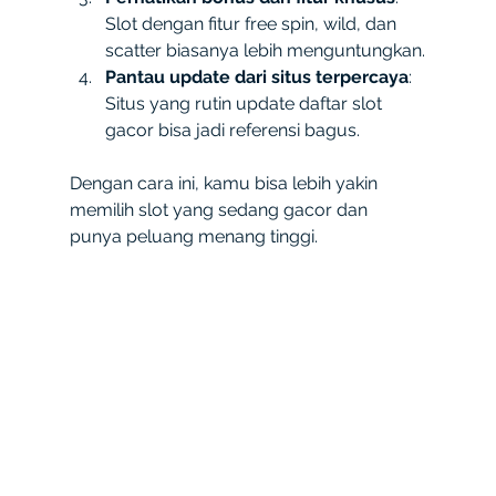
Slot dengan fitur free spin, wild, dan 
scatter biasanya lebih menguntungkan.
Pantau update dari situs terpercaya
: 
Situs yang rutin update daftar slot 
gacor bisa jadi referensi bagus.
Dengan cara ini, kamu bisa lebih yakin 
memilih slot yang sedang gacor dan 
punya peluang menang tinggi.